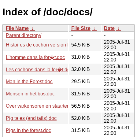
Index of /doc/docs/
File Name
↓
File Size
↓
Date
↓
Parent directory/
-
-
2005-Jul-31
Histoires de cochon version finale.doc
54.5 KiB
22:00
2005-Jul-31
31.0 KiB
L'homme dans la for�t.doc
22:00
2005-Jul-31
32.0 KiB
Les cochons dans la for�t.doc
22:00
2005-Jul-31
Man in the Forest.doc
29.5 KiB
22:00
2005-Jul-31
Mensen in het bos.doc
31.5 KiB
22:00
2005-Jul-31
Over varkensoren en staarten.doc
56.5 KiB
22:00
2005-Jul-31
Pig tales (and tails).doc
52.0 KiB
22:00
2005-Jul-31
Pigs in the forest.doc
31.5 KiB
22:00